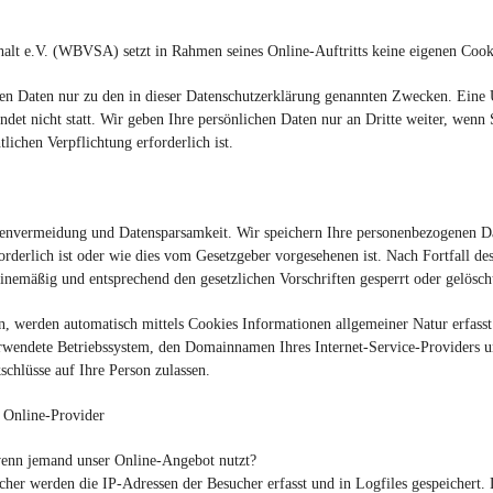
lt e.V. (WBVSA) setzt in Rahmen seines Online-Auftritts keine eigenen Cook
en Daten nur zu den in dieser Datenschutzerklärung genannten Zwecken. Eine Ü
det nicht statt. Wir geben Ihre persönlichen Daten nur an Dritte weiter, wenn 
tlichen Verpflichtung erforderlich ist.
tenvermeidung und Datensparsamkeit. Wir speichern Ihre personenbezogenen Dat
erlich ist oder wie dies vom Gesetzgeber vorgesehenen ist. Nach Fortfall des
nemäßig und entsprechend den gesetzlichen Vorschriften gesperrt oder gelösch
n, werden automatisch mittels Cookies Informationen allgemeiner Natur erfasst
wendete Betriebssystem, den Domainnamen Ihres Internet-Service-Providers und
chlüsse auf Ihre Person zulassen.
 Online-Provider
enn jemand unser Online-Angebot nutzt?
her werden die IP-Adressen der Besucher erfasst und in Logfiles gespeichert.