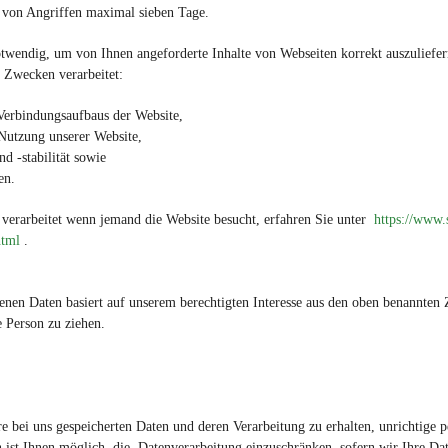
on Angriffen maximal sieben Tage.
otwendig, um von Ihnen angeforderte Inhalte von Webseiten korrekt auszuliefer
 Zwecken verarbeitet:
erbindungsaufbaus der Website,
Nutzung unserer Website,
 -stabilität sowie
en.
rarbeitet wenn jemand die Website besucht, erfahren Sie unter
https://www.s
html
.
enen Daten basiert auf unserem berechtigten Interesse aus den oben benannte
 Person zu ziehen.
e bei uns gespeicherten Daten und deren Verarbeitung zu erhalten, unrichtige 
n ist Ihnen möglich die Datenverarbeitung einzuschränken, sofern wir Ihre Dat