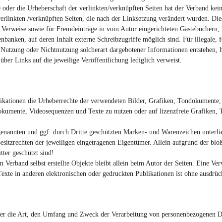
 oder die Urheberschaft der verlinkten/verknüpften Seiten hat der Verband keine
verlinkten /verknüpften Seiten, die nach der Linksetzung verändert wurden. Diese
 Verweise sowie für Fremdeinträge in vom Autor eingerichteten Gästebüchern, 
banken, auf deren Inhalt externe Schreibzugriffe möglich sind. Für illegale, f
 Nutzung oder Nichtnutzung solcherart dargebotener Informationen entstehen, ha
über Links auf die jeweilige Veröffentlichung lediglich verweist.
ublikationen die Urheberrechte der verwendeten Bilder, Grafiken, Tondokument
ondokumente, Videosequenzen und Texte zu nutzen oder auf lizenzfreie Grafike
 genannten und ggf. durch Dritte geschützten Marken- und Warenzeichen unterl
sitzrechten der jeweiligen eingetragenen Eigentümer. Allein aufgrund der bloß
ter geschützt sind!
m Verband selbst erstellte Objekte bleibt allein beim Autor der Seiten. Eine Ve
te in anderen elektronischen oder gedruckten Publikationen ist ohne ausdrück
 über die Art, den Umfang und Zweck der Verarbeitung von personenbezogene