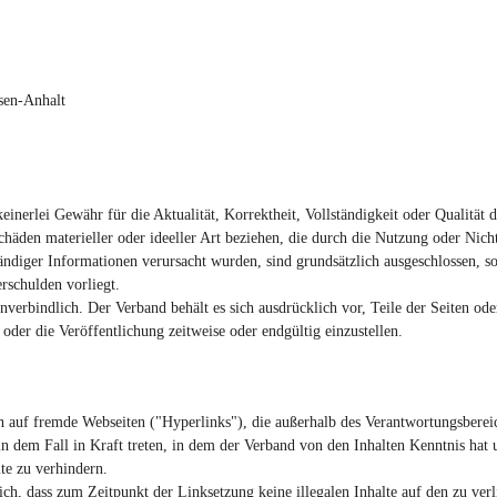
hsen-Anhalt
nerlei Gewähr für die Aktualität, Korrektheit, Vollständigkeit oder Qualität d
chäden materieller oder ideeller Art beziehen, die durch die Nutzung oder Nic
ändiger Informationen verursacht wurden, sind grundsätzlich ausgeschlossen, so
erschulden vorliegt.
unverbindlich. Der Verband behält es sich ausdrücklich vor, Teile der Seiten 
oder die Veröffentlichung zeitweise oder endgültig einzustellen.
en auf fremde Webseiten ("Hyperlinks"), die außerhalb des Verantwortungsberei
in dem Fall in Kraft treten, in dem der Verband von den Inhalten Kenntnis hat
te zu verhindern.
ich, dass zum Zeitpunkt der Linksetzung keine illegalen Inhalte auf den zu ver