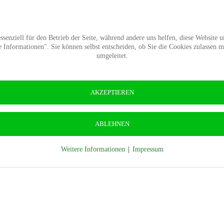
Termine
Presse
Kontakt
Wald-Wiki
Verban
senziell für den Betrieb der Seite, während andere uns helfen, diese Website 
Informationen". Sie können selbst entscheiden, ob Sie die Cookies zulassen 
umgeleitet.
es
AKZEPTIEREN
ABLEHNEN
erband Sachsen-Anhalt
Weitere Informationen
|
Impressum