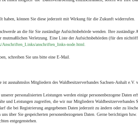
ilt haben, können Sie diese jederzeit mit Wirkung für die Zukunft widerrufen.
eschwerde an die für Sie zuständige Aufsichtsbehörde wenden. Ihre zuständige 
er mutmaßlichen Verletzung. Eine Liste der Aufsichtsbehörden (für den nichtöff
/Anschriften_Links/anschriften_links-node.html.
n, schreiben Sie uns bitte eine E-Mail.
e ist ausnahmslos Mitgliedern des Waldbesitzerverbandes Sachsen-Anhalt e.V. v
g unserer personalisierten Leistungen werden einige personenbezogene Daten 
halte und Leistungen zugreifen, die wir nur Mitgliedern Waldbesitzerverbandes
rf die bei Registrierung angegebenen Daten jederzeit zu ändern oder zu löschen
on uns über Sie gespeicherten personenbezogenen Daten. Gerne berichtigen bzw.
chten entgegenstehen.