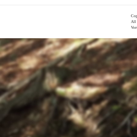
Cop
All
Vor