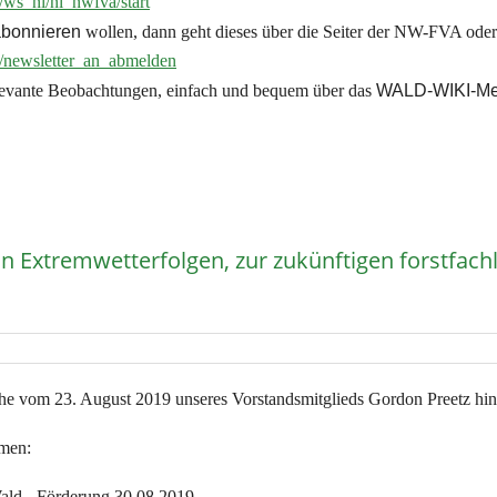
/ws_nl/nl_nwfva/start
abonnieren
wollen, dann geht dieses über die Seiter der NW-FVA od
r/newsletter_an_abmelden
elevante Beobachtungen, einfach und bequem über das
WALD-WIKI-Me
n Extremwetterfolgen, zur zukünftigen forstfach
eihe vom 23. August 2019 unseres Vorstandsmitglieds Gordon Preetz hi
emen:
ald - Förderung 30.08.2019