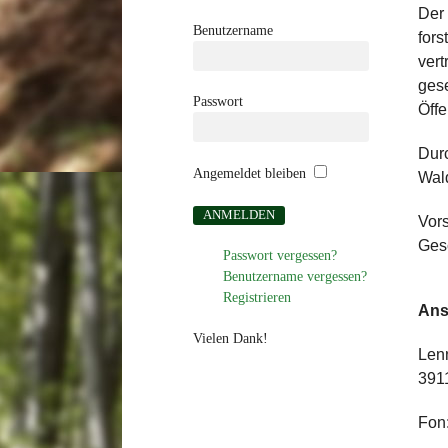
Der 
Benutzername
fors
vert
gese
Passwort
Öffe
Durc
Angemeldet bleiben
Wald
Vor
Gesc
Passwort vergessen?
Benutzername vergessen?
Registrieren
Ansc
Vielen Dank!
Lenn
391
Fon