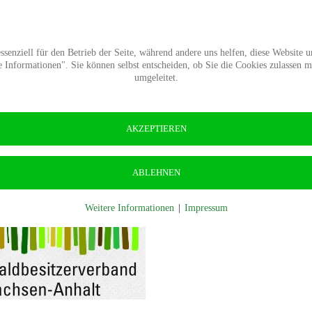
Termine
Presse
Kontakt
Wald-Wiki
Verban
senziell für den Betrieb der Seite, während andere uns helfen, diese Website 
Informationen". Sie können selbst entscheiden, ob Sie die Cookies zulassen 
umgeleitet.
AKZEPTIEREN
ABLEHNEN
erband
Der Verband
Weitere Informationen
|
Impressum