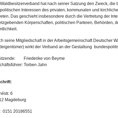
Waldbesitzerverband hat nach seiner Satzung den Zweck, die b
tpolitischen Interessen des privaten, kommunalen und kirchlic
reten. Das geschieht insbesondere durch die Vertretung der Int
tzgebenden Körperschaften, politischen Parteien, Behörden, d
ntlichkeit.
h seine Mitgliedschaft in der Arbeitsgemeinschaft Deutscher 
eigentümer) wirkt der Verband an der Gestaltung bundespolit
sitzende:
Friederike von Beyme
häftsführer:
Torben Jahn
hrift:
éstr. 6
12 Magdeburg
: 0151 20186551