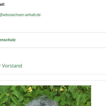
il:
o@wbvsachsen-anhalt.de
enschutz
r Vorstand