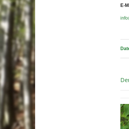
E-Ma
inf
Dat
De
E-Mail
Drucken