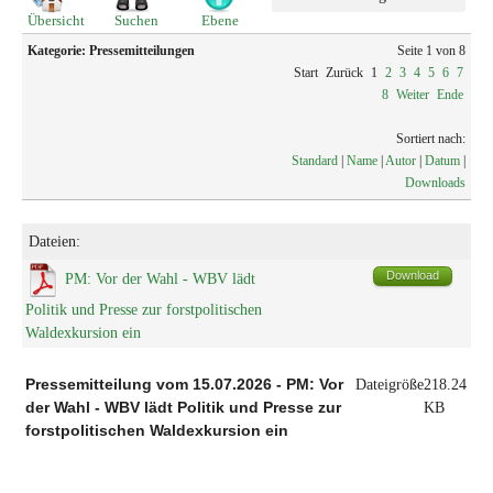
Übersicht
Suchen
Ebene
Kategorie: Pressemitteilungen
Seite 1 von 8
Start
Zurück
1
2
3
4
5
6
7
8
Weiter
Ende
Sortiert nach:
Standard
|
Name
|
Autor
|
Datum
|
Downloads
Dateien:
Download
PM: Vor der Wahl - WBV lädt
Politik und Presse zur forstpolitischen
Waldexkursion ein
Pressemitteilung vom 15.07.2026 - PM: Vor
Dateigröße
218.24
der Wahl - WBV lädt Politik und Presse zur
KB
forstpolitischen Waldexkursion ein