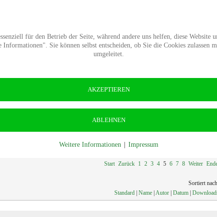
Termine
Presse
Kontakt
Wald-Wiki
Verban
senziell für den Betrieb der Seite, während andere uns helfen, diese Website 
Informationen". Sie können selbst entscheiden, ob Sie die Cookies zulassen 
umgeleitet.
AKZEPTIEREN
ABLEHNEN
Weitere Informationen
|
Impressum
Seite 5 von 
Start
Zurück
1
2
3
4
5
6
7
8
Weiter
End
Sortiert nach
Standard
|
Name
|
Autor
|
Datum
|
Download