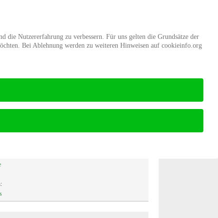
d
Mitgliedschaft
Stiftung Wald
und die Nutzererfahrung zu verbessern. Für uns gelten die Grundsätze der
möchten. Bei Ablehnung werden zu weiteren Hinweisen auf cookieinfo.org
Startseite
Presse
8
e
:
s