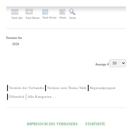
Nach Woche
Heute
Nach Jahr
Nach Monat
Suche
Termine für
2026
Limite der Paginierungsliste
Anzeige #
Termine des Verbandes
Termine zum Thema Wald
Regionalgruppen
Öffentlich
Alle Kategorien ...
IMPRESSUM DES VERBANDES
STARTSEITE