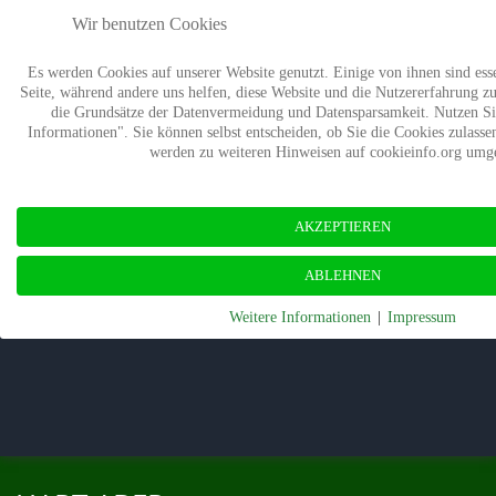
Wir benutzen Cookies
Termine
Presse
Kontakt
Wald-Wiki
Es werden Cookies auf unserer Website genutzt. Einige von ihnen sind esse
Verband
Mitgliedschaft
Stiftung Wald
Seite, während andere uns helfen, diese Website und die Nutzererfahrung zu
die Grundsätze der Datenvermeidung und Datensparsamkeit. Nutzen Si
Informationen". Sie können selbst entscheiden, ob Sie die Cookies zulass
werden zu weiteren Hinweisen auf cookieinfo.org umge
AKZEPTIEREN
ABLEHNEN
Weitere Informationen
|
Impressum