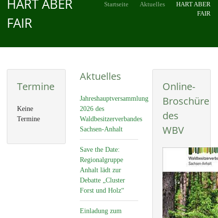
HART ABER
Startseite
Aktuelles
HART ABER
FAIR
FAIR
Aktuelles
Termine
Online-
Broschüre
Jahreshauptversammlung
Keine
2026 des
des
Termine
Waldbesitzerverbandes
WBV
Sachsen-Anhalt
Save the Date:
Regionalgruppe
Anhalt lädt zur
Debatte „Cluster
Forst und Holz“
Einladung zum