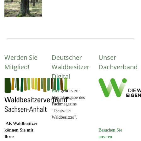
Werden Sie
Deutscher
Unser
Mitglied!
Waldbesitzer
Dachverband
Digital
Hier
geht es zur
Digitalausgabe des
Fachmagazins
"Deutscher
Waldbesitzer".
Als Waldbesitzer
Besuchen Sie
können Sie mit
unseren
Ihrer