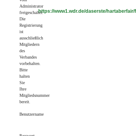
Administrator
https://www1.wdr.de/daserste/hartaberfair
freigeschaltet.
Die
Registrierung
ist
ausschließlich
Mitgliedern
des
Verbandes
vorbehalten.
Bitte
halten
Sie
Ihre
Mitgliedsnummer
bereit.
Benutzername
Passwort