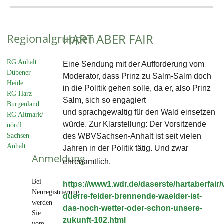
Regionalgruppen
HART ABER FAIR
RG Anhalt
Eine Sendung mit der Aufforderung vom
Dübener
Moderator, dass Prinz zu Salm-Salm doch
Heide
in die Politik gehen solle, da er, also Prinz
RG Harz
Salm, sich
so engagiert
Burgenland
und sprachgewaltig für den Wald einsetzen
RG Altmark/
würde. Zur Klarstellung: Der Vorsitzende
nördl.
Sachsen-
des WBVSachsen-Anhalt ist seit vielen
Anhalt
Jahren in der Politik tätig. Und zwar
Anmeldung
ehrenamtlich.
Bei
https://www1.wdr.de/daserste/hartaberfair/
Neuregistrierung
duerre-felder-brennende-waelder-ist-
werden
das-noch-wetter-oder-schon-unsere-
Sie
zukunft-102.html
vom