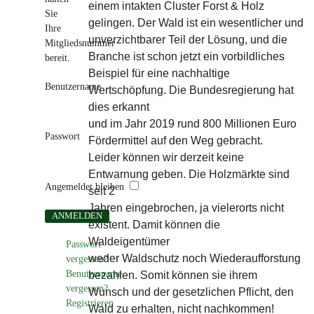
einem intakten Cluster Forst & Holz
Sie
gelingen. Der Wald ist ein wesentlicher und
Ihre
unverzichtbarer Teil der Lösung, und die
Mitgliedsnummer
Branche ist schon jetzt ein vorbildliches
bereit.
Beispiel für eine nachhaltige
Benutzername
Wertschöpfung. Die Bundesregierung hat
dies erkannt
und im Jahr 2019 rund 800 Millionen Euro
Passwort
Fördermittel auf den Weg gebracht.
Leider können wir derzeit keine
Entwarnung geben. Die Holzmärkte sind
Angemeldet bleiben
seit 2
Jahren eingebrochen, ja vielerorts nicht
existent. Damit können die
Waldeigentümer
Passwort
weder Waldschutz noch Wiederaufforstung
vergessen?
Benutzername
bezahlen. Somit können sie ihrem
vergessen?
Wunsch und der gesetzlichen Pflicht, den
Registrieren
Wald zu erhalten, nicht nachkommen!