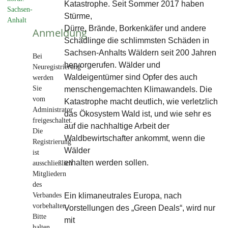
Katastrophe. Seit Sommer 2017 haben
Sachsen-
Stürme,
Anhalt
Dürre, Brände, Borkenkäfer und andere
Anmeldung
Schädlinge die schlimmsten Schäden in
Sachsen-Anhalts Wäldern seit 200 Jahren
Bei
hervorgerufen. Wälder und
Neuregistrierung
Waldeigentümer sind Opfer des auch
werden
Sie
menschengemachten Klimawandels. Die
vom
Katastrophe macht deutlich, wie verletzlich
Administrator
das Ökosystem Wald ist, und wie sehr es
freigeschaltet.
auf die nachhaltige Arbeit der
Die
Waldbewirtschafter ankommt, wenn die
Registrierung
Wälder
ist
erhalten werden sollen.
ausschließlich
Mitgliedern
des
Verbandes
Ein klimaneutrales Europa, nach
vorbehalten.
Vorstellungen des „Green Deals“, wird nur
Bitte
mit
halten