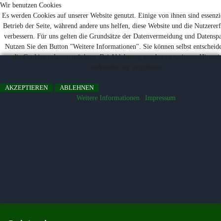
Wir benutzen Cookies
Es werden Cookies auf unserer Website genutzt. Einige von ihnen sind essenzi
Termine
Presse
Kontakt
Wald-Wiki
Betrieb der Seite, während andere uns helfen, diese Website und die Nutzerer
verbessern. Für uns gelten die Grundsätze der Datenvermeidung und Datensp
Verband
Mitgliedschaft
Stiftung Wald
Nutzen Sie den Button "Weitere Informationen". Sie können selbst entscheide
die Cookies zulassen möchten. Bei Ablehnung werden zu weiteren Hinwei
cookieinfo.org umgeleitet.
AKZEPTIEREN
ABLEHNEN
Weitere Informationen
|
Impressum