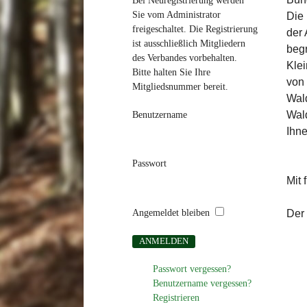
Bei Neuregistrierung werden
Sie vom Administrator
Die
freigeschaltet. Die Registrierung
der 
ist ausschließlich Mitgliedern
begr
des Verbandes vorbehalten.
Klei
Bitte halten Sie Ihre
von 
Mitgliedsnummer bereit.
Wald
Wald
Benutzername
Ihne
Passwort
Mit 
Angemeldet bleiben
Der
Passwort vergessen?
Benutzername vergessen?
Registrieren