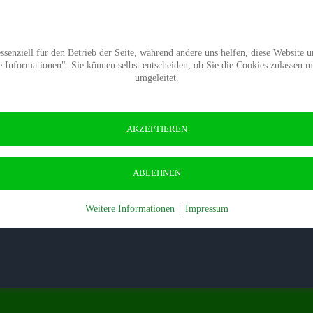
Termine
Presse
Kontakt
Wald-Wiki
Verban
senziell für den Betrieb der Seite, während andere uns helfen, diese Website 
Informationen". Sie können selbst entscheiden, ob Sie die Cookies zulassen 
umgeleitet.
AKZEPTIEREN
ABLEHNEN
Weitere Informationen
|
Impressum