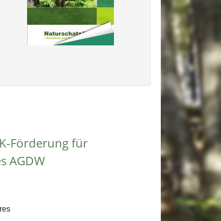
AK-Förderung für
es AGDW
res