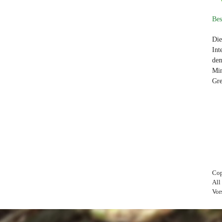
Bes
Die
Int
dem
Min
Gre
Cop
All
Vor