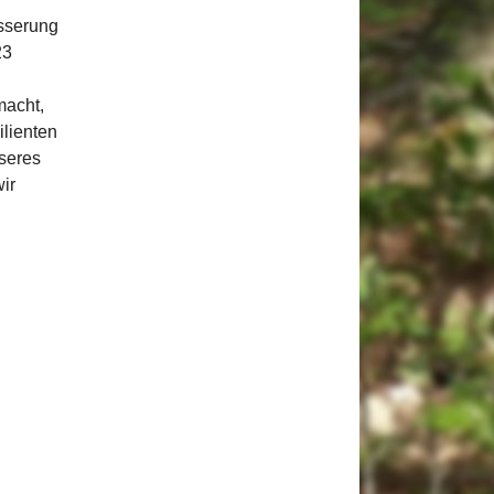
sserung
23
macht,
ilienten
nseres
ir